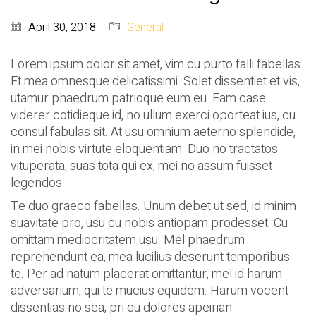
April 30, 2018
General
Lorem ipsum dolor sit amet, vim cu purto falli fabellas.
Et mea omnesque delicatissimi. Solet dissentiet et vis,
utamur phaedrum patrioque eum eu. Eam case
viderer cotidieque id, no ullum exerci oporteat ius, cu
consul fabulas sit. At usu omnium aeterno splendide,
in mei nobis virtute eloquentiam. Duo no tractatos
vituperata, suas tota qui ex, mei no assum fuisset
legendos.
Te duo graeco fabellas. Unum debet ut sed, id minim
suavitate pro, usu cu nobis antiopam prodesset. Cu
omittam mediocritatem usu. Mel phaedrum
reprehendunt ea, mea lucilius deserunt temporibus
te. Per ad natum placerat omittantur, mel id harum
adversarium, qui te mucius equidem. Harum vocent
dissentias no sea, pri eu dolores apeirian.