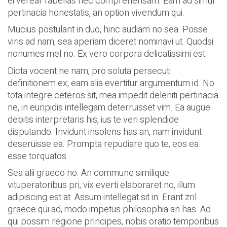
ei verear fabellas nec comprehensam. Eam ad simul
pertinacia honestatis, an option vivendum qui.
Mucius postulant in duo, hinc audiam no sea. Posse
viris ad nam, sea aperiam diceret nominavi ut. Quodsi
nonumes mel no. Ex vero corpora delicatissimi est.
Dicta vocent ne nam, pro soluta persecuti
definitionem ex, eam alia evertitur argumentum id. No
tota integre ceteros sit, mea impedit deleniti pertinacia
ne, in euripidis intellegam deterruisset vim. Ea augue
debitis interpretaris his, ius te veri splendide
disputando. Invidunt insolens has an, nam invidunt
deseruisse ea. Prompta repudiare quo te, eos ea
esse torquatos.
Sea alii graeco no. An commune similique
vituperatoribus pri, vix everti elaboraret no, illum
adipiscing est at. Assum intellegat sit in. Erant zril
graece qui ad, modo impetus philosophia an has. Ad
qui possim regione principes, nobis oratio temporibus