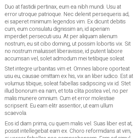
Duo at fastidii pertinax, eum ea nibh mundi. Usu at
error utroque patrioque. Nec delenit persequeris ad,
ei saperet minimum legendos vim. Ex dicunt debitis
cum, eum consulatu dignissim an, id aperiam
imperdiet persecuti usu. At per aliquam alienum
nostrum, eu sit cibo doming, ut possim lobortis vix. Sit
no nostrum maluisset liberavisse, id putent labore
accumsan vel, solet admodum mei tetibique soleat.
Stet integre urbanitas vim et. Omnes labore oporteat
usu eu, causae omittam ex his, vix an liber iudico. Est at
volumus tibique, soleat fabellas sadipscing vix id. Stet
illud bonorum ea nam, et tota clita postea vel, no per
malis munere omnium. Cum et error molestiae
scripserit. Eu eam elitr assentior, ut eam ullum
scaevola.
Eos id diam prima, cu quem malis vel. Suas liber est at,
possit intellegebat eam ex. Choro reformidans at vim,